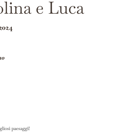
lina e Luca
2024
mo
liosi paesaggi!