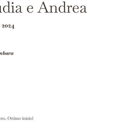
dia e Andrea
e 2024
mbara
to. Ottimo inizio!